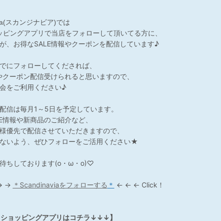
avia(スカンジナビア)では
ョッピングアプリで当店をフォローして頂いてる方に、
が、お得なSALE情報やクーポンを配信しています♪
でにフォローしてくだされば、
報やクーポン配信受けられると思いますので、
会をご利用ください♪
配信は毎月1～5日を予定しています。
LE情報や新商品のご紹介など、
様優先で配信させていただきますので、
ないよう、ぜひフォローをご活用ください★
待ちしております(o・ω・o)♡
→ →
＊Scandinaviaをフォローする
＊
← ← ← Click！
SEショッピングアプリはコチラ↓↓↓】