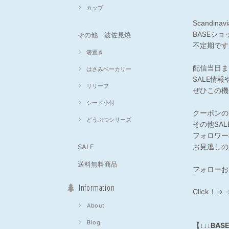
カップ
Scandin
BASEシ
その他 波佐見焼
不定期です
箸置き
配信当日ま
はさみベーカリー
SALE情
リリーフ
ぜひこの機
シード小付
クーポンの
どうぶつシリーズ
その他SA
フォロワー
お見逃しの
SALE
送料無料商品
フォローお
Information
Click！→ 
About
Blog
【
BA
↓↓↓