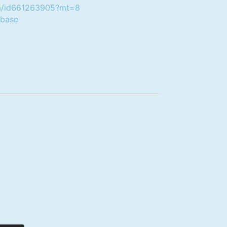
-da/id661263905?mt=8
.base