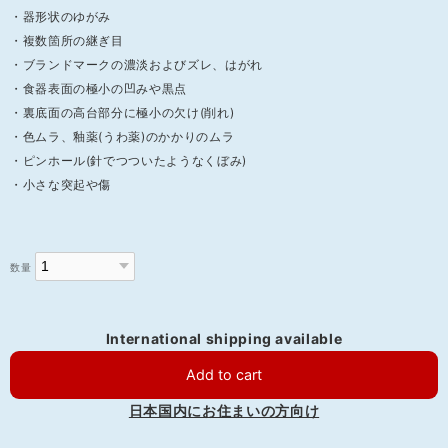
・器形状のゆがみ
・複数箇所の継ぎ目
・ブランドマークの濃淡およびズレ、はがれ
・食器表面の極小の凹みや黒点
・裏底面の高台部分に極小の欠け(削れ)
・色ムラ、釉薬(うわ薬)のかかりのムラ
・ピンホール(針でつついたようなくぼみ)
・小さな突起や傷
数量
International shipping available
Add to cart
日本国内にお住まいの方向け