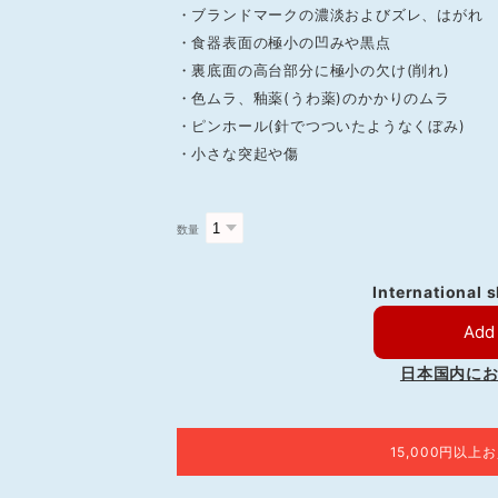
・ブランドマークの濃淡およびズレ、はがれ
・食器表面の極小の凹みや黒点
・裏底面の高台部分に極小の欠け(削れ)
・色ムラ、釉薬(うわ薬)のかかりのムラ
・ピンホール(針でつついたようなくぼみ)
・小さな突起や傷
数量
International 
Add 
日本国内に
15,000円以上