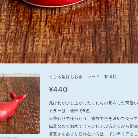
くじら型はしおき レッド 有田焼
¥440
尾びれが少し上がったくじらの形をした可愛い
カラーは、全部で5色。
日替わりで使ったり、家族で色を決めて使っ
磁器なのでお水でじゃぶじゃぶ洗えるから衛
箸置きをあまり使わない方は、インテリアと