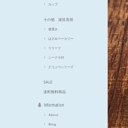
カップ
その他 波佐見焼
箸置き
はさみベーカリー
リリーフ
シード小付
どうぶつシリーズ
SALE
送料無料商品
Information
About
Blog