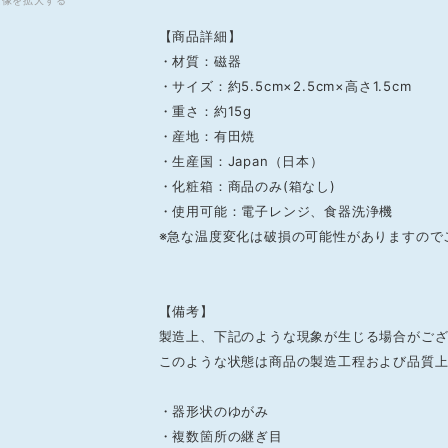
画像を拡大する
【商品詳細】
・材質：磁器
・サイズ：約5.5cm×2.5cm×高さ1.5cm
・重さ：約15g
・産地：有田焼
・生産国：Japan（日本）
・化粧箱：商品のみ(箱なし)
・使用可能：電子レンジ、食器洗浄機
※急な温度変化は破損の可能性がありますので
【備考】
製造上、下記のような現象が生じる場合がご
このような状態は商品の製造工程および品質
・器形状のゆがみ
・複数箇所の継ぎ目