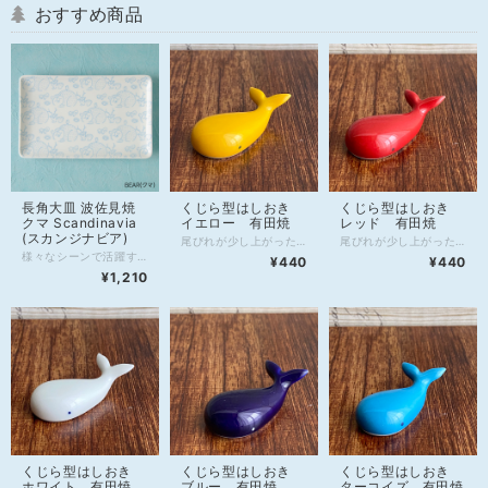
おすすめ商品
長角大皿 波佐見焼
くじら型はしおき
くじら型はしおき
クマ Scandinavia
イエロー 有田焼
レッド 有田焼
(スカンジナビア)
尾びれが少し上がったくじらの形をした可愛い箸置き♪ カラーは、全部で5色。 日替わりで使ったり、家族で色を決めて使ってもいいですね☆彡 磁器なのでお水でじゃぶじゃぶ洗えるから衛生的！ 箸置きをあまり使わない方は、インテリアとしてもオススメです♡ 【商品詳細】 ・材質：磁器 ・サイズ：約5.5cm×2.5cm×高さ1.5cm ・重さ：約15g ・産地：有田焼 ・生産国：Japan（日本） ・化粧箱：商品のみ(箱なし) ・使用可能：電子レンジ、食器洗浄機 ※急な温度変化は破損の可能性がありますのでご注意ください。 【備考】 製造上、下記のような現象が生じる場合がございます。 このような状態は商品の製造工程および品質上のものであり、不良ではございません。 ・器形状のゆがみ ・複数箇所の継ぎ目 ・ブランドマークの濃淡およびズレ、はがれ ・食器表面の極小の凹みや黒点 ・裏底面の高台部分に極小の欠け(削れ) ・色ムラ、釉薬(うわ薬)のかかりのムラ ・ピンホール(針でつついたようなくぼみ) ・小さな突起や傷
尾びれが少し上がったくじらの形をした可愛い箸置き♪ カラーは、全部で5色。 日替わりで使ったり、家族で色を決めて使ってもいいですね☆彡 磁器なのでお水でじゃぶじゃぶ洗えるから衛生的！ 箸置きをあまり使わない方は、インテリアとしてもオススメです♡ 【商品詳細】 ・材質：磁器 ・サイズ：約5.5cm×2.5cm×高さ1.5cm ・重さ：約15g ・産地：有田焼 ・生産国：Japan（日本） ・化粧箱：商品のみ(箱なし) ・使用可能：電子レンジ、食器洗浄機 ※急な温度変化は破損の可能性がありますのでご注意ください。 【備考】 製造上、下記のような現象が生じる場合がございます。 このような状態は商品の製造工程および品質上のものであり、不良ではございません。 ・器形状のゆがみ ・複数箇所の継ぎ目 ・ブランドマークの濃淡およびズレ、はがれ ・食器表面の極小の凹みや黒点 ・裏底面の高台部分に極小の欠け(削れ) ・色ムラ、釉薬(うわ薬)のかかりのムラ ・ピンホール(針でつついたようなくぼみ) ・小さな突起や傷
様々なシーンで活躍する出番の多い器。 夕食の一品料理やメイン料理をのせるのはモチロンのこと、 おにぎりと夜のおかずの残りをのせてカフェ風ランチプレート、 忙しい朝にワンプレートで済ますのもありですね。 買ってきたお刺身やお寿司をパックから出してのせるだけでも◎ ナッツとかチーズとか並べておつまみプレート(*≧∀≦)シ デザート並べてもオシャレかも♪ 【商品詳細】 ・材質：陶磁器 ・サイズ：横25cm、縦15.5cm、高さ1.8cm ・ブランド：Scandinavia（スカンジナビア） ・生産国：Japan（日本） ・化粧箱：商品のみ(箱なし) ・使用可能：電子レンジ、食器洗浄機 ※急な温度変化は破損の可能性がありますのでご注意ください。 【備考】 製造上、下記のような現象が生じる場合がございます。 このような状態は商品の製造工程および品質上のものであり、不良ではございません。 ・器形状のゆがみ ・複数箇所の継ぎ目 ・ブランドマークの濃淡およびズレ、はがれ ・食器表面の極小の凹みや黒点 ・裏底面の高台部分に極小の欠け(削れ) ・色ムラ、釉薬(うわ薬)のかかりのムラ ・ピンホール(針でつついたようなくぼみ) ・小さな突起や傷
¥440
¥440
¥1,210
くじら型はしおき
くじら型はしおき
くじら型はしおき
ホワイト 有田焼
ブルー 有田焼
ターコイズ 有田焼