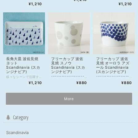
¥1,210
¥1,210
長角大皿 波佐見焼
フリーカップ 波佐
フリーカップ 波佐
ヨット
見焼 スノウ
見焼 オーロラ アズ
Scandinavia (スカ
Scandinavia (スカ
ール Scandinavia
ンジナビア)
ンジナビア)
(スカンジナビア)
様々なシーンで活躍する出番の多い器。 夕食の一品料理やメイン料理をのせるのはモチロンのこと、 おにぎりと夜のおかずの残りをのせてカフェ風ランチプレート、 忙しい朝にワンプレートで済ますのもありですね。 買ってきたお刺身やお寿司をパックから出してのせるだけでも◎ ナッツとかチーズとか並べておつまみプレート(*≧∀≦)シ デザート並べてもオシャレかも♪ 【商品詳細】 ・材質：陶磁器 ・サイズ：横25cm、縦15.5cm、高さ1.8cm ・ブランド：Scandinavia（スカンジナビア） ・生産国：Japan（日本） ・化粧箱：商品のみ(箱なし) ・使用可能：電子レンジ、食器洗浄機 ※急な温度変化は破損の可能性がありますのでご注意ください。 【備考】 製造上、下記のような現象が生じる場合がございます。 このような状態は商品の製造工程および品質上のものであり、不良ではございません。 ・器形状のゆがみ ・複数箇所の継ぎ目 ・ブランドマークの濃淡およびズレ、はがれ ・食器表面の極小の凹みや黒点 ・裏底面の高台部分に極小の欠け(削れ) ・色ムラ、釉薬(うわ薬)のかかりのムラ ・ピンホール(針でつついたようなくぼみ) ・小さな突起や傷
********************************************************* ※写真3枚目のフリーカップ以外は別売り ↓プレートはこちらからご購入できます↓ https://shop.scandinavia.red/items/25451690 ********************************************************* 使い方は自由自在、コロンとしたフォルムのフリーカップ。 和でも洋でも食卓に馴染みやすく、飲み物はもちろんのこと、ちょっとした副菜を盛る小鉢、スープカップ、スイーツなど、多様に使えます。 お揃いの柄の長角皿や正角皿などを組み合わせて使っても凄く可愛いです♪ 【商品詳細】 ・材質：陶磁器 ・サイズ：直径8.1cm、高さ6.5cm ・ブランド：Scandinavia（スカンジナビア） ・生産国：Japan（日本） ・化粧箱：商品のみ(箱なし) ・使用可能：電子レンジ、食器洗浄機 ※急な温度変化は破損の可能性がありますのでご注意ください。 【備考】 製造上、下記のような現象が生じる場合がございます。 このような状態は商品の製造工程および品質上のものであり、不良ではございません。 ・器形状のゆがみ ・複数箇所の継ぎ目 ・ブランドマークの濃淡およびズレ、はがれ ・食器表面の極小の凹みや黒点 ・裏底面の高台部分に極小の欠け(削れ) ・色ムラ、釉薬(うわ薬)のかかりのムラ ・ピンホール(針でつついたようなくぼみ) ・小さな突起や傷
********************************************************* ※写真3、4枚目のフリーカップ以外は別売り ↓プレートはこちらからご購入できます↓ https://shop.scandinavia.red/items/25452057 ********************************************************* 使い方は自由自在、コロンとしたフォルムのフリーカップ。 和でも洋でも食卓に馴染みやすく、飲み物はもちろんのこと、ちょっとした副菜を盛る小鉢、スープカップ、スイーツなど、多様に使えます。 お揃いの柄の長角皿や正角皿などを組み合わせて使っても凄く可愛いです♪ 【商品詳細】 ・材質：陶磁器 ・サイズ：直径8.1cm、高さ6.5cm ・ブランド：Scandinavia（スカンジナビア） ・生産国：Japan（日本） ・化粧箱：商品のみ(箱なし) ・使用可能：電子レンジ、食器洗浄機 ※急な温度変化は破損の可能性がありますのでご注意ください。 【備考】 製造上、下記のような現象が生じる場合がございます。 このような状態は商品の製造工程および品質上のものであり、不良ではございません。 ・器形状のゆがみ ・複数箇所の継ぎ目 ・ブランドマークの濃淡およびズレ、はがれ ・食器表面の極小の凹みや黒点 ・裏底面の高台部分に極小の欠け(削れ) ・色ムラ、釉薬(うわ薬)のかかりのムラ ・ピンホール(針でつついたようなくぼみ) ・小さな突起や傷
¥1,210
¥880
¥880
More
Category
Scandinavia